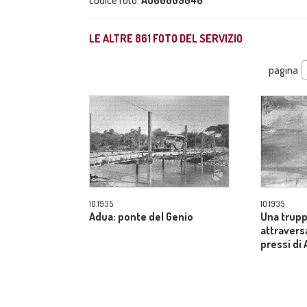
codice foto:
AO00009040
LE ALTRE
861
FOTO DEL SERVIZIO
pagina
10.1935
10.1935
Adua: ponte del Genio
Una trupp
attravers
pressi di