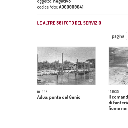
oggetto:
negativo
codice foto:
AO00009041
LE ALTRE
861
FOTO DEL SERVIZIO
pagina
10.1935
10.1935
Il comand
Adua: ponte del Genio
di fanteri
fiume nei