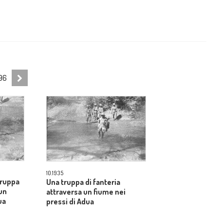
96
10.1935
truppa
Una truppa di fanteria
 un
attraversa un fiume nei
ua
pressi di Adua