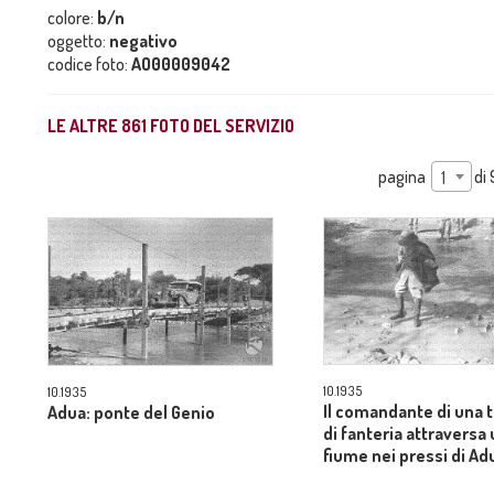
colore:
b/n
oggetto:
negativo
codice foto:
AO00009042
LE ALTRE
861
FOTO DEL SERVIZIO
pagina
di
1
10.1935
10.1935
Il comandante di una 
Adua: ponte del Genio
di fanteria attraversa
fiume nei pressi di Ad