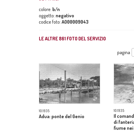
colore:
b/n
oggetto:
negativo
codice foto:
AO00009043
LE ALTRE
861
FOTO DEL SERVIZIO
pagina
10.1935
10.1935
Il comand
Adua: ponte del Genio
di fanteri
fiume nei