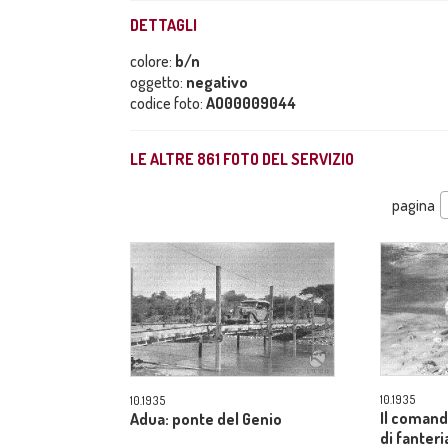
DETTAGLI
colore:
b/n
oggetto:
negativo
codice foto:
AO00009044
LE ALTRE
861
FOTO DEL SERVIZIO
pagina
10.1935
10.1935
Il comand
Adua: ponte del Genio
di fanteri