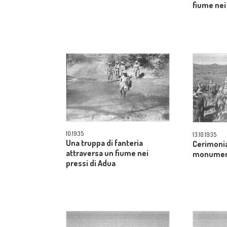
fiume nei
10.1935
13.10.1935
Una truppa di fanteria
Cerimonia
attraversa un fiume nei
monument
pressi di Adua