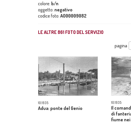
colore:
b/n
oggetto:
negativo
codice foto:
AO00009082
LE ALTRE
861
FOTO DEL SERVIZIO
pagina
10.1935
10.1935
Il comand
Adua: ponte del Genio
di fanteri
fiume nei