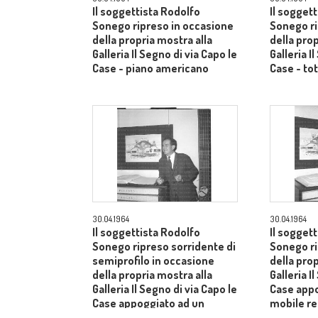
Il soggettista Rodolfo
Il sogget
Sonego ripreso in occasione
Sonego ri
della propria mostra alla
della prop
Galleria Il Segno di via Capo le
Galleria I
Case - piano americano
Case - to
30.04.1964
30.04.1964
Il soggettista Rodolfo
Il sogget
Sonego ripreso sorridente di
Sonego ri
semiprofilo in occasione
della prop
della propria mostra alla
Galleria I
Galleria Il Segno di via Capo le
Case appo
Case appoggiato ad un
mobile re
mobile recante cataloghi di
pittori -