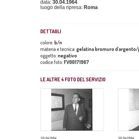
data:
30.04.1964
luogo della ripresa:
Roma
DETTAGLI
colore:
b/n
materia e tecnica:
gelatina bromuro d'argento/p
oggetto:
negativo
codice foto:
FV00171967
LE ALTRE
4
FOTO DEL SERVIZIO
30.04.1964
30.04.1964