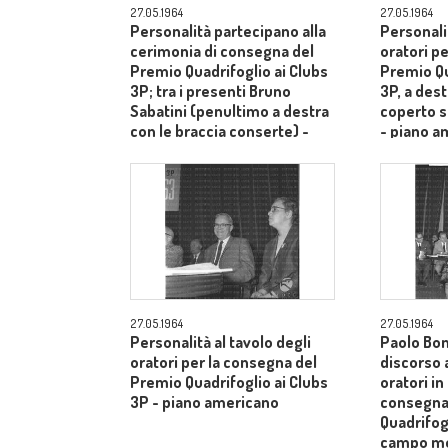
27.05.1964
27.05.1964
Personalità partecipano alla
Personalit
cerimonia di consegna del
oratori p
Premio Quadrifoglio ai Clubs
Premio Qu
3P; tra i presenti Bruno
3P, a des
Sabatini (penultimo a destra
coperto s
con le braccia conserte) -
- piano a
campo medio
27.05.1964
27.05.1964
Personalità al tavolo degli
Paolo Bon
oratori per la consegna del
discorso a
Premio Quadrifoglio ai Clubs
oratori in
3P - piano americano
consegna
Quadrifogl
campo m