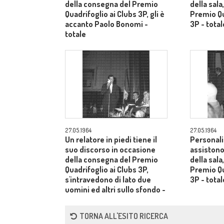
della consegna del Premio
della sala
Quadrifoglio ai Clubs 3P, gli è
Premio Qu
accanto Paolo Bonomi -
3P - total
totale
27.05.1964
27.05.1964
Un relatore in piedi tiene il
Personali
suo discorso in occasione
assistono
della consegna del Premio
della sala
Quadrifoglio ai Clubs 3P,
Premio Qu
s'intravedono di lato due
3P - total
uomini ed altri sullo sfondo -
totale
TORNA ALL'ESITO RICERCA