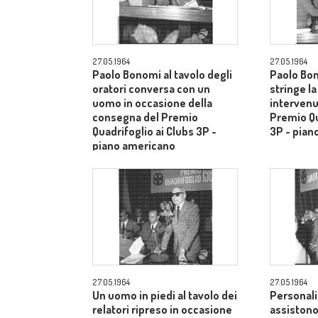
27.05.1964
27.05.1964
Paolo Bonomi al tavolo degli
Paolo Bon
oratori conversa con un
stringe l
uomo in occasione della
intervenu
consegna del Premio
Premio Qu
Quadrifoglio ai Clubs 3P -
3P - pian
piano americano
27.05.1964
27.05.1964
Un uomo in piedi al tavolo dei
Personali
relatori ripreso in occasione
assistono