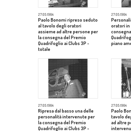
27.05.1964
27.05.1964
Paolo Bonomi ripreso seduto
Personalit
al tavolo degli oratori
oratori in
assieme ad altre persone per
consegna
la consegna del Premio
Quadrifogl
Quadrifoglio ai Clubs 3P -
piano am
totale
27.05.1964
27.05.1964
Ripresa dal basso una delle
Paolo Bon
personalità intervenute per
tavolo de
la consegna del Premio
ad altre p
Quadrifoglio ai Clubs 3P -
intervenu