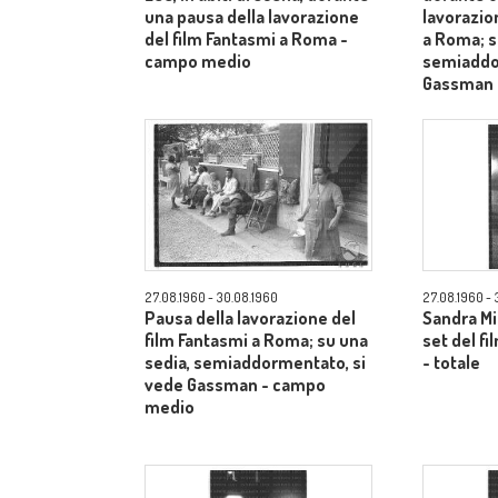
una pausa della lavorazione
lavorazio
del film Fantasmi a Roma -
a Roma; s
campo medio
semiaddo
Gassman 
27.08.1960 - 30.08.1960
27.08.1960 - 
Pausa della lavorazione del
Sandra Mi
film Fantasmi a Roma; su una
set del f
sedia, semiaddormentato, si
- totale
vede Gassman - campo
medio