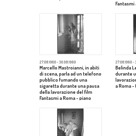
Fantasmi 
american
27.08.1960 - 30.08.1960
27.08.1960 - 
Marcello Mastroianni, in abiti
Belinda Le
di scena, parla ad un telefono
durante u
pubblico fumando una
lavorazio
sigaretta durante una pausa
a Roma - 
della lavorazione del film
Fantasmi a Roma - piano
americano