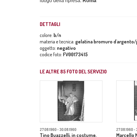
luogo della ripresa:
Roma
DETTAGLI
colore:
b/n
materia e tecnica:
gelatina bromuro d'argento/p
oggetto:
negativo
codice foto:
FV00173415
LE ALTRE
85
FOTO DEL SERVIZIO
27.08.1960 - 30.08.1960
27.08.1960 - 
Tino Buazzelli, in costume,
Marcello M