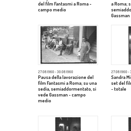
del film Fantasmi a Roma -
a Roma; s
campo medio
semiaddo
Gassman 
27.08.1960 - 30.08.1960
27.08.1960 - 
Pausa della lavorazione del
Sandra Mi
film Fantasmi a Roma; su una
set del f
sedia, semiaddormentato, si
- totale
vede Gassman - campo
medio