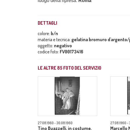
luogo della ripresa:
Roma
DETTAGLI
colore:
b/n
materia e tecnica:
gelatina bromuro d'argento/p
oggetto:
negativo
codice foto:
FV00173416
LE ALTRE
85
FOTO DEL SERVIZIO
27.08.1960 - 30.08.1960
27.08.1960 - 
Tino Buazzelli, in costume,
Marcello M