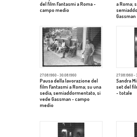
del film Fantasmi a Roma -
a Roma; s
campo medio
semiaddo
Gassman 
27.08.1960 - 30.08.1960
27.08.1960 - 
Pausa della lavorazione del
Sandra Mi
film Fantasmi a Roma; su una
set del f
sedia, semiaddormentato, si
- totale
vede Gassman - campo
medio