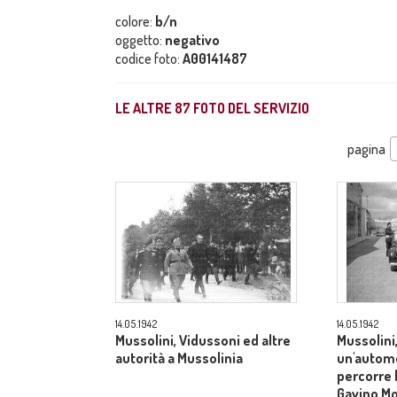
colore:
b/n
oggetto:
negativo
codice foto:
A00141487
LE ALTRE
87
FOTO DEL SERVIZIO
pagina
14.05.1942
14.05.1942
Mussolini, Vidussoni ed altre
Mussolini,
autorità a Mussolinia
un'automo
percorre 
Gavino M