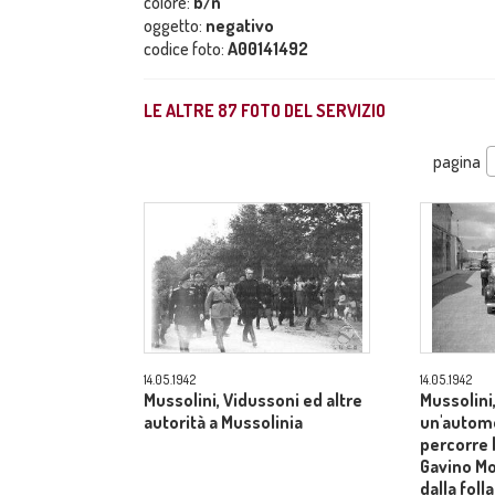
colore:
b/n
oggetto:
negativo
codice foto:
A00141492
LE ALTRE
87
FOTO DEL SERVIZIO
pagina
14.05.1942
14.05.1942
Mussolini, Vidussoni ed altre
Mussolini,
autorità a Mussolinia
un'automo
percorre 
Gavino M
dalla folla