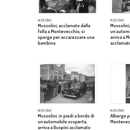
14.05.1942
14.05.1942
Mussolini, acclamato dalla
Mussolini,
folla a Montevecchio, si
un'automo
sporge per accarezzare una
arriva a 
bambina
acclamato
14.05.1942
14.05.1942
Mussolini, in piedi a bordo di
Albergo pe
un'automobile scoperta,
Montevec
arriva a Guspini acclamato