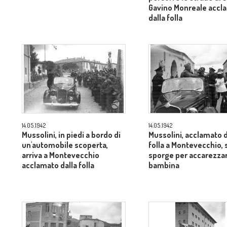
Gavino Monreale accl
dalla folla
14.05.1942
14.05.1942
Mussolini, in piedi a bordo di
Mussolini, acclamato d
un'automobile scoperta,
folla a Montevecchio, 
arriva a Montevecchio
sporge per accarezza
acclamato dalla folla
bambina