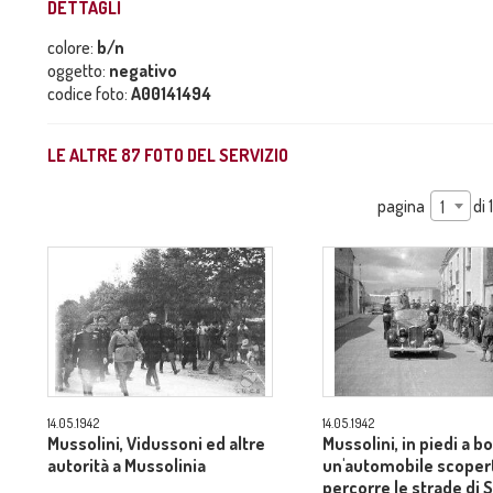
DETTAGLI
colore:
b/n
oggetto:
negativo
codice foto:
A00141494
LE ALTRE
87
FOTO DEL SERVIZIO
pagina
di
1
14.05.1942
14.05.1942
Mussolini, Vidussoni ed altre
Mussolini, in piedi a b
autorità a Mussolinia
un'automobile scoper
percorre le strade di 