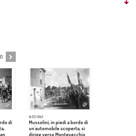
10
14.05.1942
ordo di
Mussolini, in piedi a bordo di
ta,
un'automobile scoperta, si
San
dirige verso Montevecchio