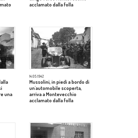
amato
acclamato dalla folla
14.05.1942
alla
Mussolini, in piedi a bordo di
si
un'automobile scoperta,
re una
arriva a Montevecchio
acclamato dalla folla