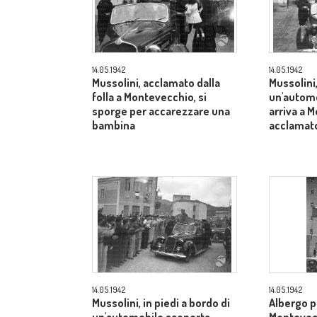
14.05.1942
14.05.1942
Mussolini, acclamato dalla
Mussolini,
folla a Montevecchio, si
un'automo
sporge per accarezzare una
arriva a 
bambina
acclamato
14.05.1942
14.05.1942
Mussolini, in piedi a bordo di
Albergo pe