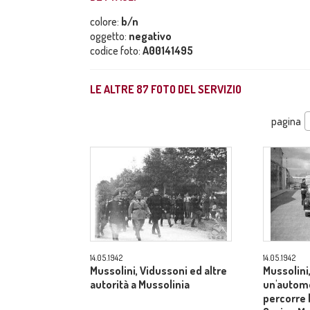
colore:
b/n
oggetto:
negativo
codice foto:
A00141495
LE ALTRE
87
FOTO DEL SERVIZIO
pagina
14.05.1942
14.05.1942
Mussolini, Vidussoni ed altre
Mussolini,
autorità a Mussolinia
un'automo
percorre 