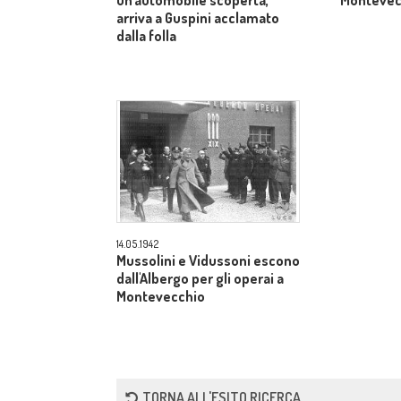
un'automobile scoperta,
Montevec
arriva a Guspini acclamato
dalla folla
14.05.1942
Mussolini e Vidussoni escono
dall'Albergo per gli operai a
Montevecchio
TORNA ALL'ESITO RICERCA