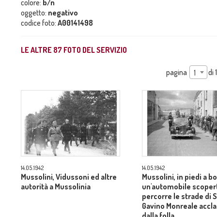
colore:
b/n
oggetto:
negativo
codice foto:
A00141498
LE ALTRE
87
FOTO DEL SERVIZIO
pagina
di
1
14.05.1942
14.05.1942
Mussolini, Vidussoni ed altre
Mussolini, in piedi a b
autorità a Mussolinia
un'automobile scoper
percorre le strade di 
Gavino Monreale accl
dalla folla