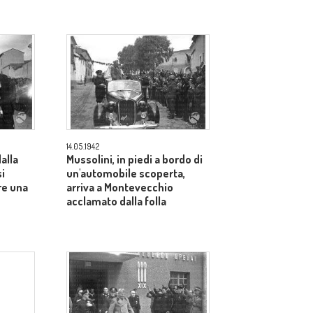
14.05.1942
alla
Mussolini, in piedi a bordo di
si
un'automobile scoperta,
re una
arriva a Montevecchio
acclamato dalla folla