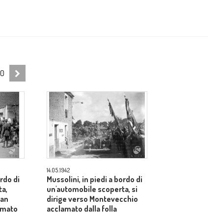
10
14.05.1942
ordo di
Mussolini, in piedi a bordo di
ta,
un'automobile scoperta, si
San
dirige verso Montevecchio
amato
acclamato dalla folla