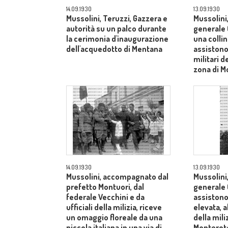
14.09.1930
13.09.1930
Mussolini, Teruzzi, Gazzera e
Mussolini,
autorità su un palco durante
generale 
la cerimonia d'inaugurazione
una colli
dell'acquedotto di Mentana
assistono
militari de
zona di 
14.09.1930
13.09.1930
Mussolini, accompagnato dal
Mussolini,
prefetto Montuori, dal
generale 
federale Vecchini e da
assistono
ufficiali della milizia, riceve
elevata, a
un omaggio floreale da una
della mili
piccola italiana in una via di
Monterot