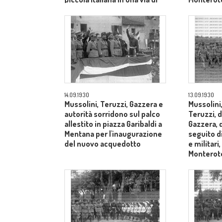
Mentana
14.09.1930
13.09.1930
Mussolini, Teruzzi, Gazzera e
Mussolin
autorità sorridono sul palco
Teruzzi, 
allestito in piazza Garibaldi a
Gazzera, 
Mentana per l'inaugurazione
seguito di
del nuovo acquedotto
e militari
Monteroto
Mvsn che
alle man