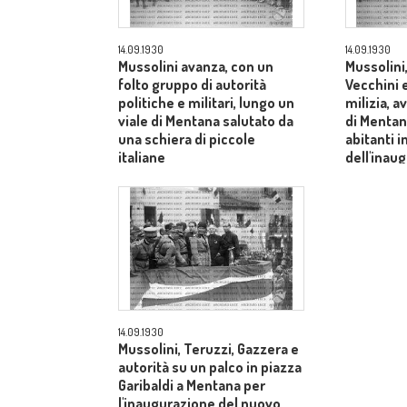
14.09.1930
14.09.1930
Mussolini avanza, con un
Mussolini
folto gruppo di autorità
Vecchini e
politiche e militari, lungo un
milizia, a
viale di Mentana salutato da
di Mentan
una schiera di piccole
abitanti 
italiane
dell'inau
dell'acqu
14.09.1930
Mussolini, Teruzzi, Gazzera e
autorità su un palco in piazza
Garibaldi a Mentana per
l'inaugurazione del nuovo