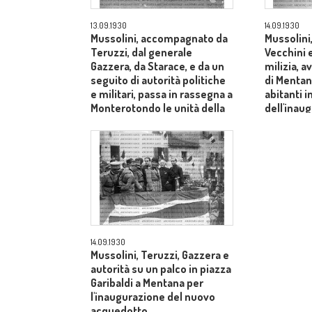
13.09.1930
14.09.1930
Mussolini, accompagnato da
Mussolini
Teruzzi, dal generale
Vecchini e
Gazzera, da Starace, e da un
milizia, a
seguito di autorità politiche
di Mentan
e militari, passa in rassegna a
abitanti 
Monterotondo le unità della
dell'inau
Mvsn che hanno partecipato
dell'acqu
alle manovre
14.09.1930
Mussolini, Teruzzi, Gazzera e
autorità su un palco in piazza
Garibaldi a Mentana per
l'inaugurazione del nuovo
acquedotto