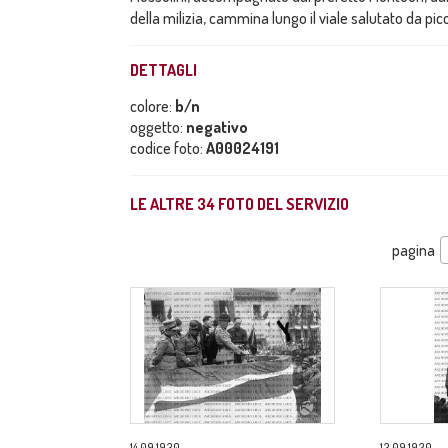
della milizia, cammina lungo il viale salutato da pic
DETTAGLI
colore:
b/n
oggetto:
negativo
codice foto:
A00024191
LE ALTRE
34
FOTO DEL SERVIZIO
pagina
14.09.1930
13.09.1930