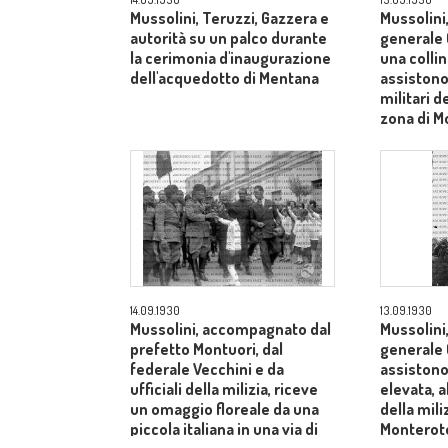
Mussolini, Teruzzi, Gazzera e
Mussolini,
autorità su un palco durante
generale 
la cerimonia d'inaugurazione
una colli
dell'acquedotto di Mentana
assistono
militari de
zona di 
14.09.1930
13.09.1930
Mussolini, accompagnato dal
Mussolini,
prefetto Montuori, dal
generale 
federale Vecchini e da
assistono
ufficiali della milizia, riceve
elevata, a
un omaggio floreale da una
della mili
piccola italiana in una via di
Monterot