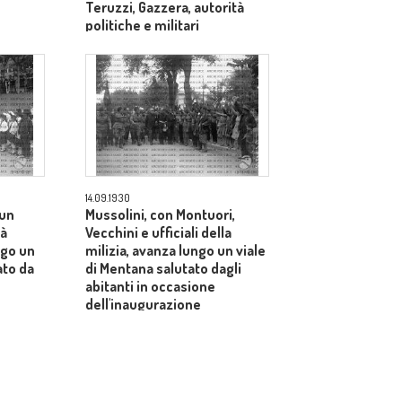
Teruzzi, Gazzera, autorità
politiche e militari
14.09.1930
 un
Mussolini, con Montuori,
tà
Vecchini e ufficiali della
ungo un
milizia, avanza lungo un viale
ato da
di Mentana salutato dagli
abitanti in occasione
dell'inaugurazione
dell'acquedotto