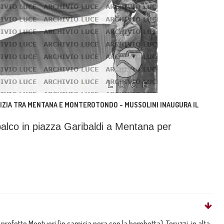
LIZIA TRA MENTANA E MONTEROTONDO - MUSSOLINI INAUGURA IL
palco in piazza Garibaldi a Mentana per
l prefetto Montuori (in camicia nera con la bombetta), Teruzzi, in alta