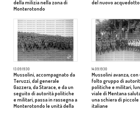
della milizia nella zona di
del nuovo acquedotto
Monterotondo
13.09.1930
14.09.1930
Mussolini, accompagnato da
Mussolini avanza, con
Teruzzi, dal generale
folto gruppo di autori
Gazzera, da Starace, e da un
politiche e militari, l
seguito di autorità politiche
viale di Mentana salut
e militari, passa in rassegna a
una schiera di piccole
Monterotondo le unità della
italiane
Mvsn che hanno partecipato
alle manovre