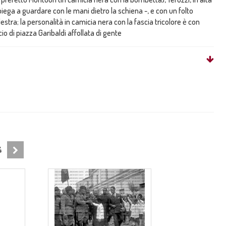
 piega a guardare con le mani dietro la schiena -, e con un folto
destra; la personalità in camicia nera con la fascia tricolore è con
io di piazza Garibaldi affollata di gente
4