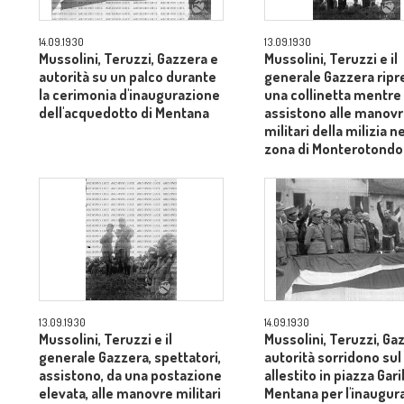
14.09.1930
13.09.1930
Mussolini, Teruzzi, Gazzera e
Mussolini, Teruzzi e il
autorità su un palco durante
generale Gazzera ripr
la cerimonia d'inaugurazione
una collinetta mentre
dell'acquedotto di Mentana
assistono alle manov
militari della milizia ne
zona di Monterotondo
13.09.1930
14.09.1930
Mussolini, Teruzzi e il
Mussolini, Teruzzi, Ga
generale Gazzera, spettatori,
autorità sorridono sul
assistono, da una postazione
allestito in piazza Gari
elevata, alle manovre militari
Mentana per l'inaugur