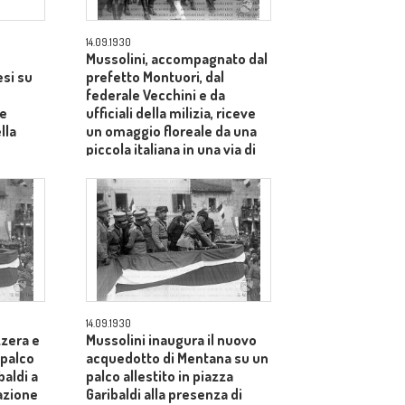
14.09.1930
Mussolini, accompagnato dal
esi su
prefetto Montuori, dal
federale Vecchini e da
re
ufficiali della milizia, riceve
lla
un omaggio floreale da una
piccola italiana in una via di
Mentana
14.09.1930
zzera e
Mussolini inaugura il nuovo
 palco
acquedotto di Mentana su un
baldi a
palco allestito in piazza
azione
Garibaldi alla presenza di