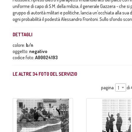
uniforme di capo di S.M. della milizia, il generale Gazzera - che si
gruppo di autorità militari e politiche, lancia un'occhiata alla sua 
ogni probabilità il podestà Alessandro Frontoni. Sullo sfondo scorc
DETTAGLI
colore:
b/n
oggetto:
negativo
codice foto:
A00024193
LE ALTRE
34
FOTO DEL SERVIZIO
pagina
di
1