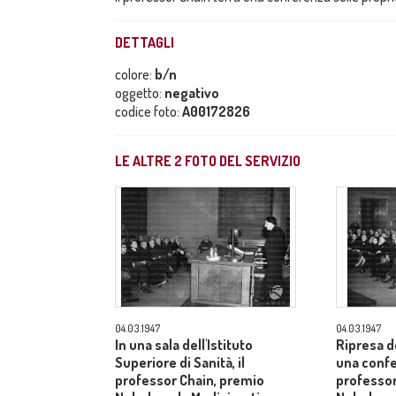
DETTAGLI
colore:
b/n
oggetto:
negativo
codice foto:
A00172826
LE ALTRE
2
FOTO DEL SERVIZIO
04.03.1947
04.03.1947
In una sala dell'Istituto
Ripresa d
Superiore di Sanità, il
una confe
professor Chain, premio
professor