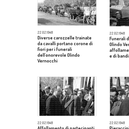
22.02.1948
22.02.1948
Diverse carozzelle trainate
Funerali 
da cavalli portano corone di
Olindo Ve
fiori per i funerali
affollame
dell'onorevole Olindo
e di band
Vernocchi
22.02.1948
22.02.1948
Affollamento di partecipanti
Pieraccini