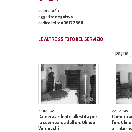
colore:
b/n
oggetto:
negativo
codice foto:
A00173505
LE ALTRE
25
FOTO DEL SERVIZIO
pagina
22.02.1948
22.02.1948
Camera ardente allestita per
Camera ar
la scomparsa dell'on. Olindo
l'on. Olin
Vernocchi
all'inter