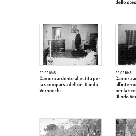
dello ste
22.02.1948
22.02.1948
Camera ardente allestita per
Camera ar
la scomparsa dell'on. Olindo
all'inter
Vernocchi
per la sc
Olindo Ve