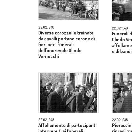
22.02.1948
22.02.1948
Diverse carozzelle trainate
Funerali 
da cavalli portano corone di
Olindo Ve
fiori per i funerali
affollame
dell'onorevole Olindo
e di band
Vernocchi
22.02.1948
22.02.1948
Affollamento di partecipanti
Pieraccini
intervenuti ai funerali
ripresi tr