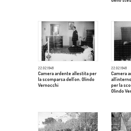
dello ste
22.02.1948
22.02.1948
Camera ardente allestita per
Camera ar
la scomparsa dell'on. Olindo
all'inter
Vernocchi
per la sc
Olindo Ve