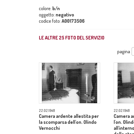
colore:
b/n
oggetto:
negativo
codice foto:
A00173506
LE ALTRE
25
FOTO DEL SERVIZIO
pagina
22.02.1948
22.02.1948
Camera ardente allestita per
Camera ar
la scomparsa dell'on. Olindo
l'on. Olin
Vernocchi
all'inter