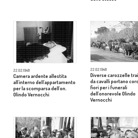
22.02.1948
22.02.1948
Diverse carozzelle tra
Camera ardente allestita
da cavalli portano cor
all'interno dell'appartamento
fiori per i funerali
per la scomparsa dell'on.
dell'onorevole Olindo
Olindo Vernocchi
Vernocchi