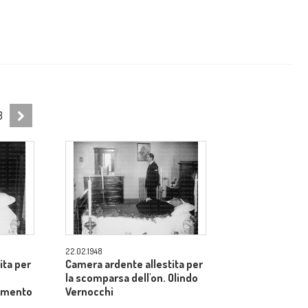
3
22.02.1948
ita per
Camera ardente allestita per
la scomparsa dell'on. Olindo
tamento
Vernocchi