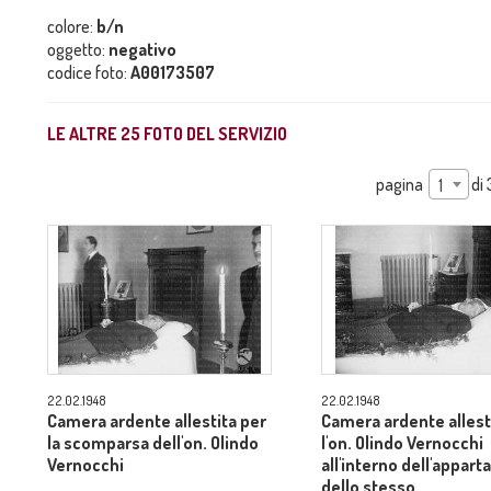
colore:
b/n
oggetto:
negativo
codice foto:
A00173507
LE ALTRE
25
FOTO DEL SERVIZIO
pagina
di
1
22.02.1948
22.02.1948
Camera ardente allestita per
Camera ardente allest
la scomparsa dell'on. Olindo
l'on. Olindo Vernocchi
Vernocchi
all'interno dell'appar
dello stesso