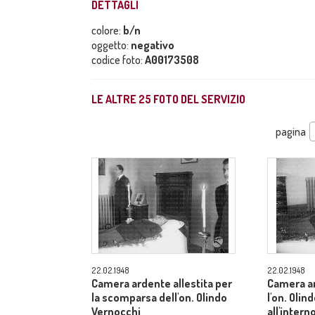
DETTAGLI
colore:
b/n
oggetto:
negativo
codice foto:
A00173508
LE ALTRE
25
FOTO DEL SERVIZIO
pagina
22.02.1948
22.02.1948
Camera ardente allestita per
Camera ar
la scomparsa dell'on. Olindo
l'on. Olin
Vernocchi
all'inter