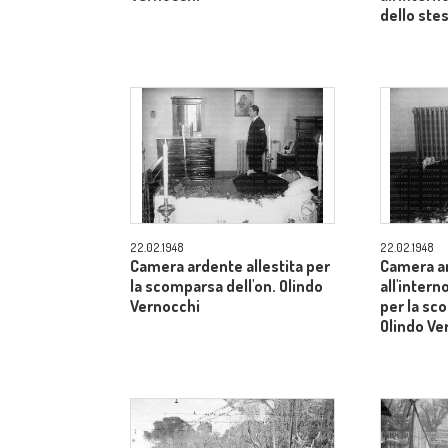
dello ste
22.02.1948
22.02.1948
Camera ardente allestita per
Camera ar
la scomparsa dell'on. Olindo
all'inter
Vernocchi
per la sc
Olindo Ve