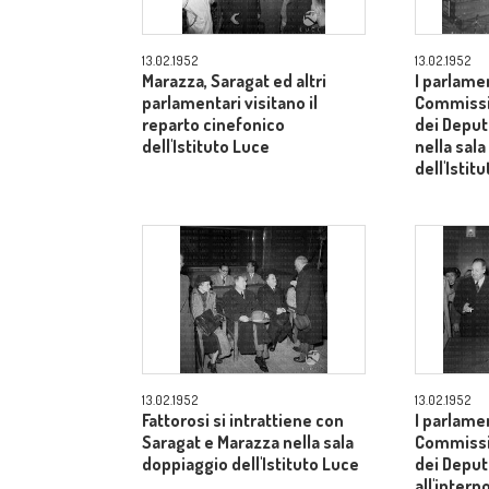
13.02.1952
13.02.1952
Marazza, Saragat ed altri
I parlamen
parlamentari visitano il
Commissi
reparto cinefonico
dei Deput
dell'Istituto Luce
nella sal
dell'Istit
13.02.1952
13.02.1952
Fattorosi si intrattiene con
I parlamen
Saragat e Marazza nella sala
Commissi
doppiaggio dell'Istituto Luce
dei Deputa
all'intern