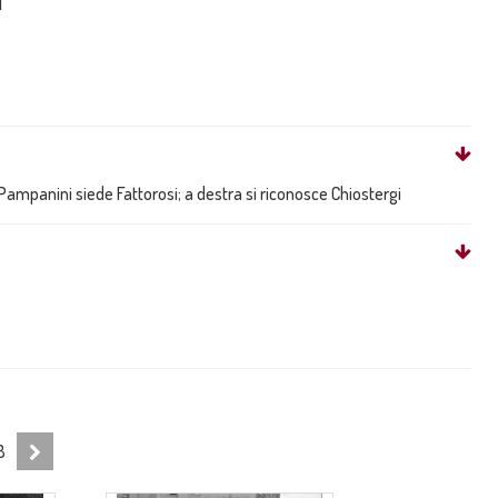
i
a Pampanini siede Fattorosi; a destra si riconosce Chiostergi
8