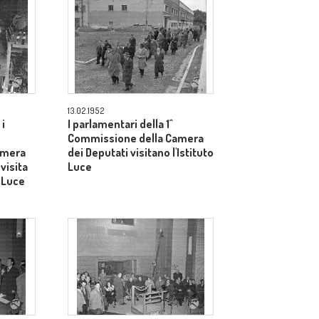
13.02.1952
i
I parlamentari della 1^
Commissione della Camera
amera
dei Deputati visitano l'Istituto
 visita
Luce
o Luce