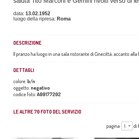
saluta Tito Marconi e Gemini rivolti verso di le
data:
13.02.1952
luogo della ripresa:
Roma
DESCRIZIONE
Il pranzo ha luogo in una sala ristorante di Cinecittà; accanto all
DETTAGLI
colore:
b/n
oggetto:
negativo
codice foto:
A00177202
LE ALTRE
70
FOTO DEL SERVIZIO
pagina
di
1