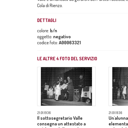
Cola di Rienzo.
DETTAGLI
colore:
b/n
oggetto:
negativo
codice foto:
A00063321
LE ALTRE
4
FOTO DEL SERVIZIO
21.01.1936
21.01.1936
Il sottosegretario Valle
Un'alunna
consegna un attestato a
elementar