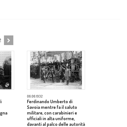
2
06.06.1932
i
Ferdinando Umberto di
Savoia mentre fa il saluto
egna
militare, con carabinieri e
ufficiali in alta uniforme,
davanti al palco delle autorità