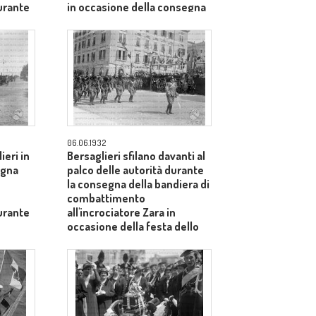
durante
in occasione della consegna
della bandiera di
combattimento
all'incrociatore Zara durante
la festa dello Statuto
06.06.1932
ieri in
Bersaglieri sfilano davanti al
egna
palco delle autorità durante
la consegna della bandiera di
combattimento
durante
all'incrociatore Zara in
occasione della festa dello
Statuto