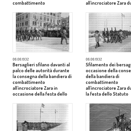
combattimento
all'incrociatore Zara 
all'incrociatore Zara durante
la festa dello Statuto
la festa dello Statuto
06.06.1932
06.06.1932
Bersaglieri sfilano davanti al
Sfilamento dei bersagl
palco delle autorità durante
occasione della cons
la consegna della bandiera di
della bandiera di
combattimento
combattimento
all'incrociatore Zara in
all'incrociatore Zara 
occasione della festa dello
la festa dello Statuto
Statuto