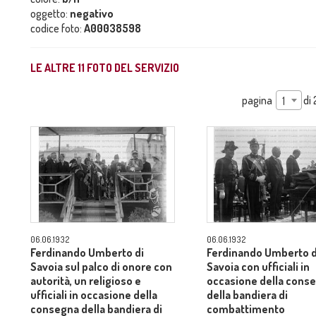
oggetto:
negativo
codice foto:
A00038598
LE ALTRE
11
FOTO DEL SERVIZIO
pagina
di
1
06.06.1932
06.06.1932
Ferdinando Umberto di
Ferdinando Umberto d
Savoia sul palco di onore con
Savoia con ufficiali in
autorità, un religioso e
occasione della cons
ufficiali in occasione della
della bandiera di
consegna della bandiera di
combattimento