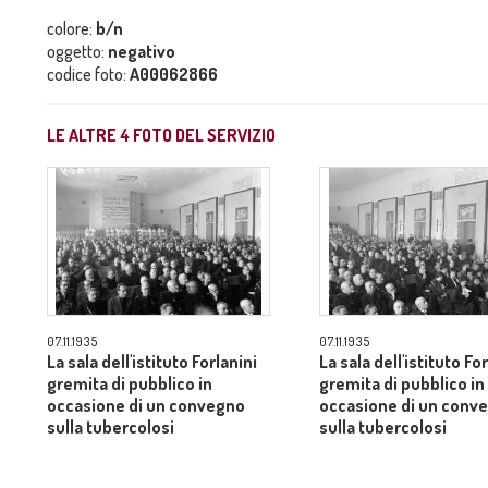
colore:
b/n
oggetto:
negativo
codice foto:
A00062866
LE ALTRE
4
FOTO DEL SERVIZIO
07.11.1935
07.11.1935
La sala dell'istituto Forlanini
La sala dell'istituto Fo
gremita di pubblico in
gremita di pubblico in
occasione di un convegno
occasione di un conv
sulla tubercolosi
sulla tubercolosi