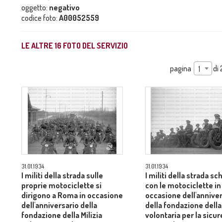
oggetto:
negativo
codice foto:
A00052559
LE ALTRE
16
FOTO DEL SERVIZIO
pagina
di
1
31.01.1934
31.01.1934
I militi della strada sulle
I militi della strada sc
proprie motociclette si
con le motociclette in
dirigono a Roma in occasione
occasione dell'annive
dell'anniversario della
della fondazione della 
fondazione della Milizia
volontaria per la sicu