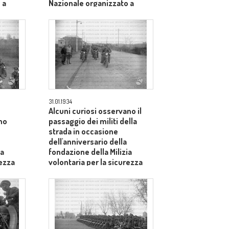
 a
Nazionale organizzato a
Roma
31.01.1934
Alcuni curiosi osservano il
no
passaggio dei militi della
strada in occasione
dell'anniversario della
ia
fondazione della Milizia
rezza
volontaria per la sicurezza
Nazionale organizzato a
Roma