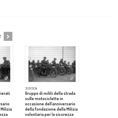
2
31.01.1934
hierati
Gruppo di militi della strada
sulle motociclette in
rsario
occasione dell'anniversario
Milizia
della fondazione della Milizia
rezza
volontaria per la sicurezza