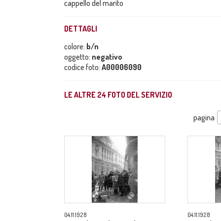
cappello del marito
DETTAGLI
colore:
b/n
oggetto:
negativo
codice foto:
A00006090
LE ALTRE
24
FOTO DEL SERVIZIO
pagina
04.11.1928
04.11.1928