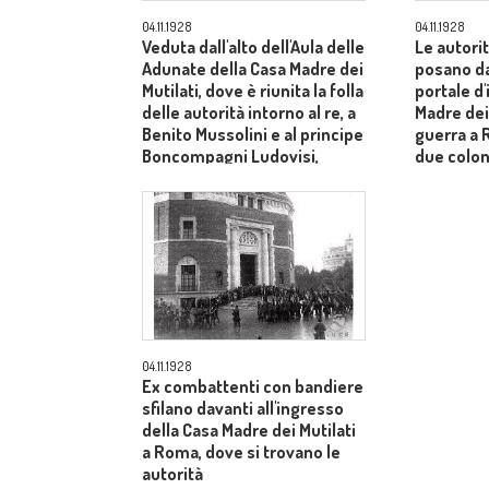
04.11.1928
04.11.1928
Veduta dall'alto dell'Aula delle
Le autorit
Adunate della Casa Madre dei
posano da
Mutilati, dove è riunita la folla
portale d
delle autorità intorno al re, a
Madre dei 
Benito Mussolini e al principe
guerra a 
Boncompagni Ludovisi,
due colon
seduti al centro
04.11.1928
Ex combattenti con bandiere
sfilano davanti all'ingresso
della Casa Madre dei Mutilati
a Roma, dove si trovano le
autorità