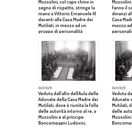
Mussolini, col capo chino in
Mussolini 
segno di rispetto, stringe la
fanno il s
mano a Vittorio Emanuele III
dinanzi al
davanti alla Casa Madre dei
Casa Madre
Mutilati, in mezzo ad un
mezzo ad
gruppo di personalità
personalità
invitate all'inaugurazione
president
nazionale 
di guerra,
04.11.1928
04.11.1928
Veduta dall'alto dell'Aula delle
Veduta dal
Adunate della Casa Madre dei
Adunate d
Mutilati, dove è riunita la folla
Mutilati, d
delle autorità intorno al re, a
delle auto
Mussolini e al principe
Mussolini 
Boncompagni Ludovisi,
Boncompa
seduti al centro
seduti al