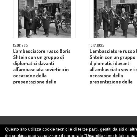
15.01.1935
15.01.1935
L'ambasciatore russo Boris
L'ambasciatore russo 
Shtein con un gruppo di
Shtein con un gruppo 
diplomatici davanti
diplomatici davanti
all'ambasciata sovietica in
all'ambasciata sovieti
occasione della
occasione della
presentazione delle
presentazione delle
credenziali al re
credenziali al re
Questo sito utilizza cookie tecnici e di terze parti, gestiti da siti di
dei cookies puoi visualizzare il paragrafo “Disabilitazione totale o pa