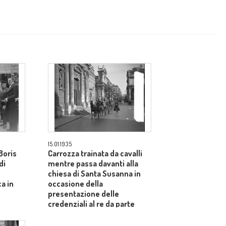
15.01.1935
Boris
Carrozza trainata da cavalli
di
mentre passa davanti alla
chiesa di Santa Susanna in
ca in
occasione della
presentazione delle
credenziali al re da parte
dell'ambasciatore russo
Boris Shtein