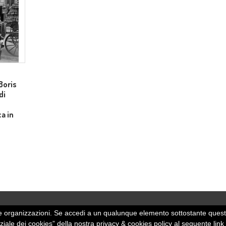
Boris
di
ca in
 altre organizzazioni. Se accedi a un qualunque elemento sottostante quest
rziale dei cookies” della nostra privacy & cookies policy al seguente link