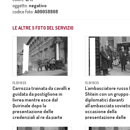
oggetto:
negativo
codice foto:
A00058808
LE ALTRE
5
FOTO DEL SERVIZIO
15.01.1935
15.01.1935
Carrozza trainata da cavalli e
L'ambasciatore russo 
guidata da postiglione in
Shtein con un gruppo 
livrea mentre esce dal
diplomatici davanti
Quirinale dopo la
all'ambasciata sovieti
presentazione delle
occasione della
credenziali al re da parte
presentazione delle
dell'ambasciatore russo
credenziali al re
Boris Shtein