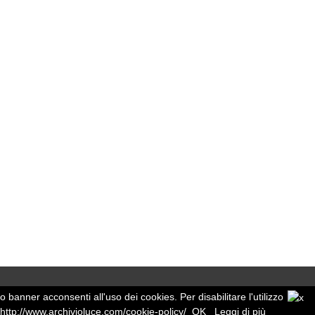
o banner acconsenti all'uso dei cookies. Per disabilitare l'utilizzo
http://www.archivioluce.com/cookie-policy/
OK
Leggi di più