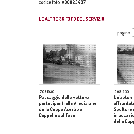
codice foto:
A00023497
LE ALTRE
36
FOTO DEL SERVIZIO
pagina
17.08.1930
17.08.1930
Passaggio delle vetture
Un'autom
partecipanti alla VI edizione
affrontato
della Coppa Acerbo a
Spoltore c
Cappelle sul Tavo
in occasi
della Cop