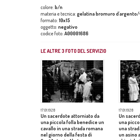
colore:
b/n
materia e tecnica:
gelatina bromuro d'argento/
formato:
10x15
oggetto:
negativo
codice foto:
A00001686
LE ALTRE
3
FOTO DEL SERVIZIO
17.01.1928
17.01.1928
Un sacerdote attorniato da
Un sacerd
una piccola folla benedice un
una piccol
cavallo in una strada romana
una stra
nel giorno della festa di
un asino 