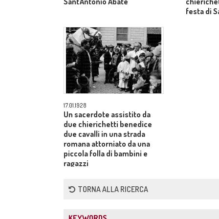
Sant'Antonio Abate
chierichet
festa di 
17.01.1928
Un sacerdote assistito da
due chierichetti benedice
due cavalli in una strada
romana attorniato da una
piccola folla di bambini e
ragazzi
TORNA ALLA RICERCA
KEYWORDS