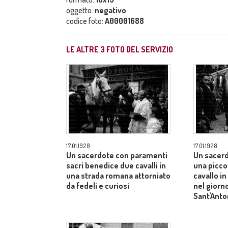
oggetto:
negativo
codice foto:
A00001688
LE ALTRE
3
FOTO DEL SERVIZIO
17.01.1928
17.01.1928
Un sacerdote con paramenti
Un sacerd
sacri benedice due cavalli in
una picco
una strada romana attorniato
cavallo i
da fedeli e curiosi
nel giorno
Sant'Anto