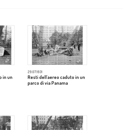
29.07.1931
o in un
Resti dell'aereo caduto in un
parco di via Panama