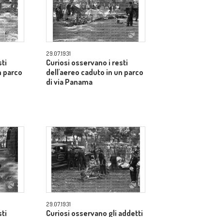
29.07.1931
sti
Curiosi osservano i resti
n parco
dell'aereo caduto in un parco
di via Panama
29.07.1931
sti
Curiosi osservano gli addetti