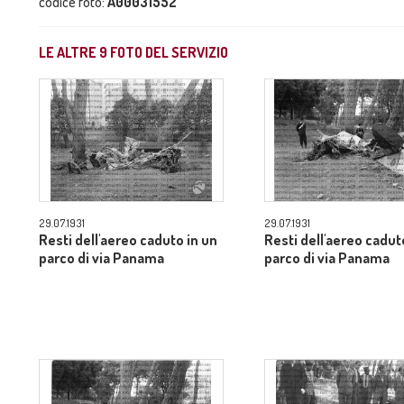
codice foto:
A00031552
LE ALTRE
9
FOTO DEL SERVIZIO
29.07.1931
29.07.1931
Resti dell'aereo caduto in un
Resti dell'aereo cadut
parco di via Panama
parco di via Panama