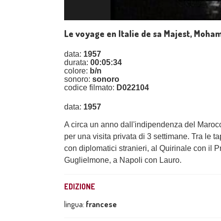
Le voyage en Italie de sa Majest, Moh
data:
1957
durata:
00:05:34
colore:
b/n
sonoro:
sonoro
codice filmato:
D022104
data:
1957
A circa un anno dall'indipendenza del Maroc
per una visita privata di 3 settimane. Tra le t
con diplomatici stranieri, al Quirinale con i
Guglielmone, a Napoli con Lauro.
EDIZIONE
lingua:
francese