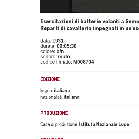
Esercitazioni di batterie volanti a Gem
Reparti di cavalleria impegnati in un'e
data:
1931
durata:
00:05:38
colore:
b/n
sonoro:
muto
codice filmato:
M008704
EDIZIONE
lingua:
italiana
nazionalità:
italiana
PRODUZIONE
Casa di produzione:
Istituto Nazionale Luce