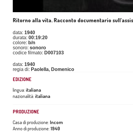
Ritorno alla vita. Racconto documentario sull'assi
data:
1940
durata:
00:19:20
colore:
b/n
sonoro:
sonoro
codice filmato:
D007103
data:
1940
regia di:
Paolella, Domenico
EDIZIONE
lingua:
italiana
nazionalità:
italiana
PRODUZIONE
Casa di produzione:
Incom
Anno di produzione:
1940