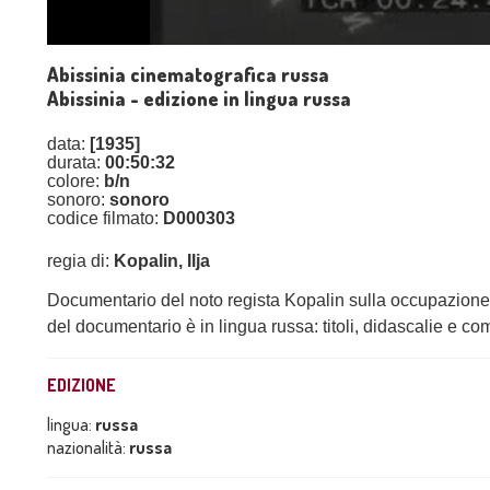
Abissinia cinematografica russa
Abissinia - edizione in lingua russa
data:
[1935]
durata:
00:50:32
colore:
b/n
sonoro:
sonoro
codice filmato:
D000303
regia di:
Kopalin, Ilja
Documentario del noto regista Kopalin sulla occupazione de
del documentario è in lingua russa: titoli, didascalie e c
EDIZIONE
lingua:
russa
nazionalità:
russa