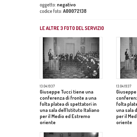
oggetto:
negativo
codice foto:
A00072138
LE ALTRE
3
FOTO DEL SERVIZIO
13.04.1937
13.04.1937
Giuseppe Tucci tiene una
Giuseppe 
conferenza di fronte a una
conferenz
folta platea di spettatori in
folta plat
una sala dell'Istituto Italiano
una sala d
per il Medio ed Estremo
per il Me
oriente
oriente