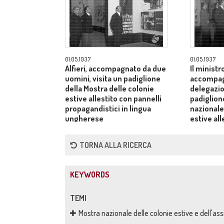
01.05.1937
01.05.1937
Alfieri, accompagnato da due
Il ministro
uomini, visita un padiglione
accompag
della Mostra delle colonie
delegazio
estive allestito con pannelli
padiglion
propagandistici in lingua
nazionale
ungherese
estive all
propagand
unghere
TORNA ALLA RICERCA
KEYWORDS
TEMI
Mostra nazionale delle colonie estive e dell'ass