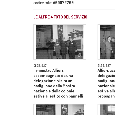
codice foto:
A00072700
LE ALTRE
4
FOTO DEL SERVIZIO
01.05.1937
01.05.1937
Il ministro Alfieri,
Alfieri, 
accompagnato da una
delegazio
delegazione, visita un
padiglion
padiglione della Mostra
nazionale
nazionale della colonie
estive all
estive allestito con pannelli
propagand
propagandistici in lingua
unghere
ungherese