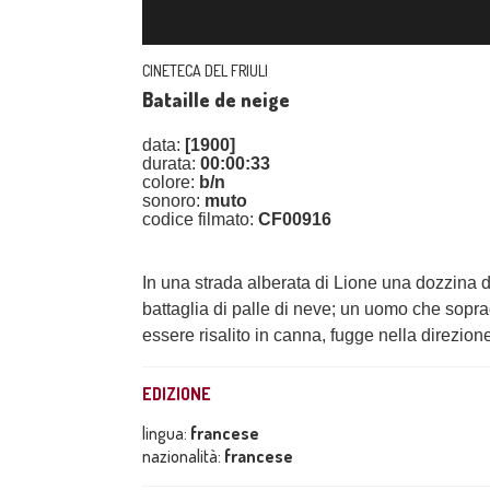
CINETECA DEL FRIULI
Bataille de neige
data:
[1900]
durata:
00:00:33
colore:
b/n
sonoro:
muto
codice filmato:
CF00916
In una strada alberata di Lione una dozzina d
battaglia di palle di neve; un uomo che soprag
essere risalito in canna, fugge nella direzion
EDIZIONE
lingua:
francese
nazionalità:
francese