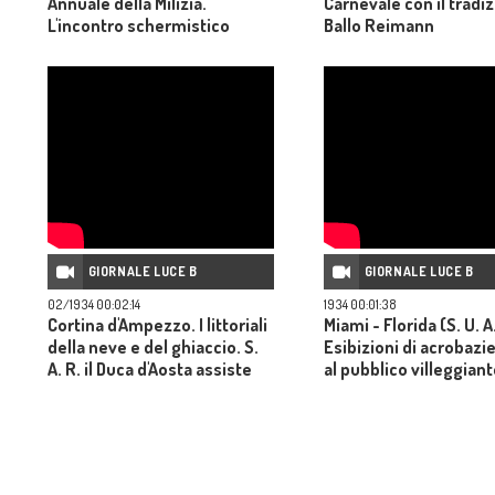
Annuale della Milizia.
Carnevale con il tradi
L'incontro schermistico
Ballo Reimann
all'Augusteo per la "Spada
Mussolini" alla presenza del
Duce.
GIORNALE LUCE B
GIORNALE LUCE B
02/1934 00:02:14
1934 00:01:38
Cortina d'Ampezzo. I littoriali
Miami - Florida (S. U. A
della neve e del ghiaccio. S.
Esibizioni di acrobazi
A. R. il Duca d'Aosta assiste
al pubblico villeggiant
alle gare sciatorie.