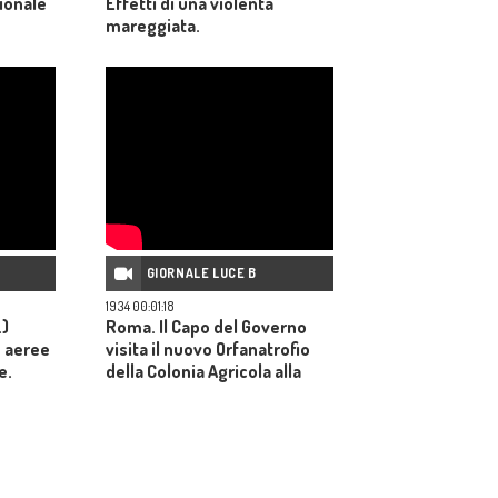
zionale
Effetti di una violenta
mareggiata.
GIORNALE LUCE B
1934 00:01:18
.)
Roma. Il Capo del Governo
e aeree
visita il nuovo Orfanatrofio
e.
della Colonia Agricola alla
"Bufalotta"