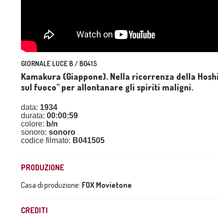
GIORNALE LUCE B / B0415
Kamakura (Giappone). Nella ricorrenza della Hoshi
sul fuoco" per allontanare gli spiriti maligni.
data:
1934
durata:
00:00:59
colore:
b/n
sonoro:
sonoro
codice filmato:
B041505
PRODUZIONE
Casa di produzione:
FOX Movietone
CREDITI