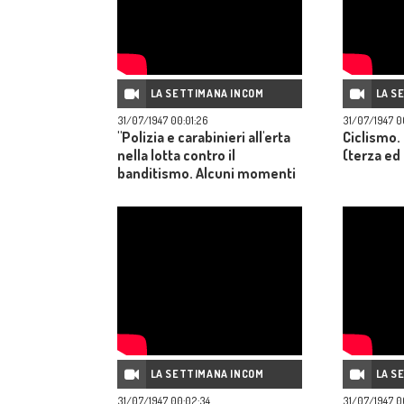
LA SETTIMANA INCOM
LA S
31/07/1947 00:01:26
31/07/1947 0
"Polizia e carabinieri all'erta
Ciclismo. 
nella lotta contro il
(terza ed
banditismo. Alcuni momenti
[della caccia al bandito
Giuliano].
LA SETTIMANA INCOM
LA S
31/07/1947 00:02:34
31/07/1947 00