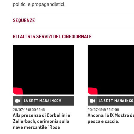
politici e propagandistici.
SEQUENZE
GLI ALTRI
4
SERVIZI DEL CINEGIORNALE
LA SETTIMANA INCOM
LA SETTIMANA INC
20/07/1949 00:00:46
20/07/1949 00:01:00
Alla presenza di Corbellini e
Ancona: la IX Mostra de
Zellerbach, cerimonia sulla
pesca e caccia.
nave mercantile "Rosa
Corrado" che trasporta