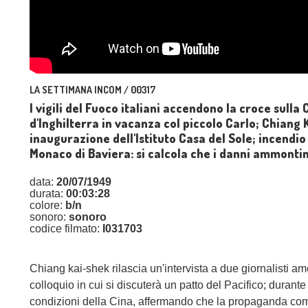
LA SETTIMANA INCOM / 00317
I vigili del Fuoco italiani accendono la croce sulla
d'Inghilterra in vacanza col piccolo Carlo; Chiang 
inaugurazione dell'Istituto Casa del Sole; incendio
Monaco di Baviera: si calcola che i danni ammontin
data:
20/07/1949
durata:
00:03:28
colore:
b/n
sonoro:
sonoro
codice filmato:
I031703
Chiang kai-shek rilascia un'intervista a due giornalisti am
colloquio in cui si discuterà un patto del Pacifico; durant
condizioni della Cina, affermando che la propaganda comun