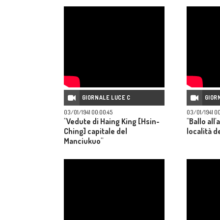
GIORNALE LUCE C
GIOR
03/01/1941 00:00:45
03/01/1941 0
"Vedute di Haing King [Hsin-
"Ballo all
Ching] capitale del
località d
Manciukuo"