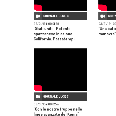
GIORNALE LUCE C
GIOR
03/01/1941 00:01:39
03/01/1941 00:
"Stati uniti - Potenti
"Una batte
spazzaneve in azione
manovra"
California. Passatempi
balneari"
GIORNALE LUCE C
03/01/1941 00:02:47
"Con le nostre truppe nelle
linee avanzate del Kenia"