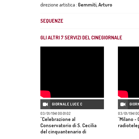
direzione artistica :
Gemmiti, Arturo
SEQUENZE
GLI ALTRI
7
SERVIZI DEL CINEGIORNALE
GIORNALE LUCE C
GIOR
03/01/1941 00:01:02
03/01/1941 00
"Celebrazione al
"Milano -
Conservatorio di S. Cecilia
radiotele
del cinquantenario di
'Cavalleria Rusticana'"