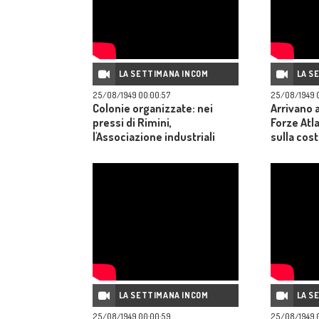
LA SETTIMANA INCOM
LA S
25/08/1949 00:00:57
25/08/1949 0
Colonie organizzate: nei
Arrivano a
pressi di Rimini,
Forze Atl
l'Associazione industriali
sulla cos
della Provincia di Bologna
disincagl
per i bambini orfani; in Val
"Banck"; 
d'Aosta, l'industria mineraria
Viareggio
"Cogne" per i figli dei suoi
signorina
dipendenti.
giunge a 
Incom.
LA SETTIMANA INCOM
LA S
25/08/1949 00:00:59
25/08/1949 0