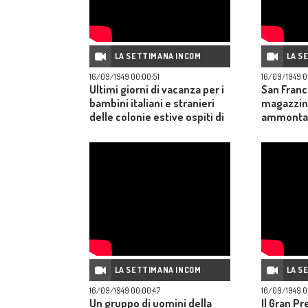
LA SETTIMANA INCOM
LA S
16/09/1949 00:00:51
16/09/1949 0
Ultimi giorni di vacanza per i
San Franc
bambini italiani e stranieri
magazzino
delle colonie estive ospiti di
ammontano
Cattolica.
dollari; I
con la med
Aplini dell
Cannes: u
del Cinem
inauguraz
prendono
Robinson
LA SETTIMANA INCOM
LA S
16/09/1949 00:00:47
16/09/1949 0
Un gruppo di uomini della
Il Gran Pr